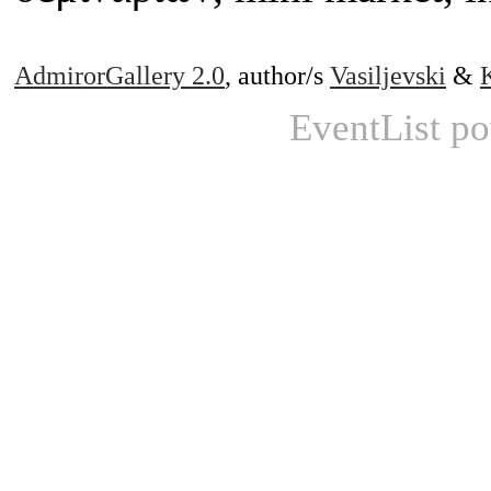
AdmirorGallery 2.0
, author/s
Vasiljevski
&
EventList p