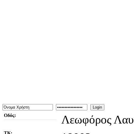
Καλώς ήρθατε στην πληρέστ
Για ενημερώσεις ή δελτία τ
info@iexpo.gr
Login
Οδός:
Λεωφόρος Λαυ
ΤΚ: