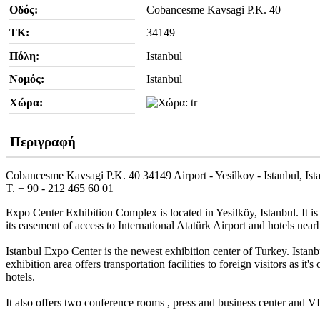
Οδός:
Cobancesme Kavsagi P.K. 40
ΤΚ:
34149
Πόλη:
Istanbul
Νομός:
Istanbul
Χώρα:
Περιγραφή
Cobancesme Kavsagi P.K. 40 34149 Airport - Yesilkoy - Istanbul, Ist
T. + 90 - 212 465 60 01
Expo Center Exhibition Complex is located in Yesilköy, Istanbul. It
its easement of access to International Atatürk Airport and hotels near
Istanbul Expo Center is the newest exhibition center of Turkey. Istanb
exhibition area offers transportation facilities to foreign visitors as i
hotels.
It also offers two conference rooms , press and business center and 