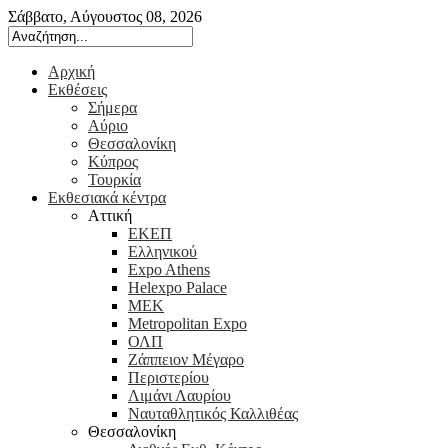
Σάββατο, Αύγουστος 08, 2026
Αρχική
Εκθέσεις
Σήμερα
Αύριο
Θεσσαλονίκη
Κύπρος
Τουρκία
Εκθεσιακά κέντρα
Αττική
ΕΚΕΠ
Ελληνικού
Expo Athens
Helexpo Palace
ΜΕΚ
Metropolitan Expo
ΟΛΠ
Ζάππειον Μέγαρο
Περιστερίου
Λιμάνι Λαυρίου
Ναυταθλητικός Καλλιθέας
Θεσσαλονίκη