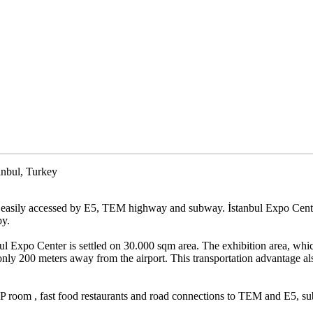
anbul, Turkey
 is easily accessed by E5, TEM highway and subway. İstanbul Expo Cent
by.
ul Expo Center is settled on 30.000 sqm area. The exhibition area, which
t's only 200 meters away from the airport. This transportation advantage al
VIP room , fast food restaurants and road connections to TEM and E5, su