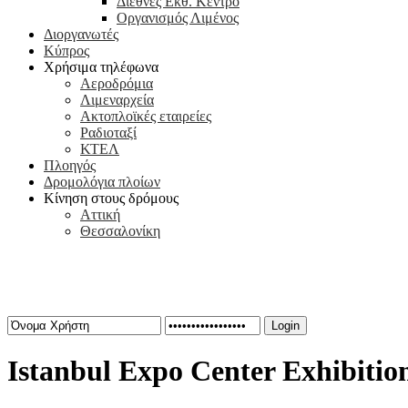
Διεθνές Εκθ. Κέντρο
Οργανισμός Λιμένος
Διοργανωτές
Κύπρος
Χρήσιμα τηλέφωνα
Αεροδρόμια
Λιμεναρχεία
Ακτοπλοϊκές εταιρείες
Ραδιοταξί
ΚΤΕΛ
Πλοηγός
Δρομολόγια πλοίων
Κίνηση στους δρόμους
Αττική
Θεσσαλονίκη
Καλώς ήρθατε στην πληρέστερη εκθεσιακή πύλη!
Για ενημερώσεις ή δελτία τύπου επικοινωνήστε μαζί μας στο
info@iex
Login
Istanbul Expo Center Exhibiti