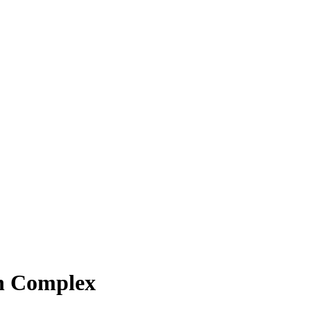
po.gr
on Complex