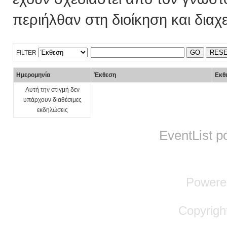
περιήλθαν στη διοίκηση και διαχ
GO
RES
FILTER
Ημερομηνία
Έκθεση
Εκθ
Αυτή την στιγμή δεν
υπάρχουν διαθέσιμες
εκδηλώσεις
EventList 
Powere
Copyrigh