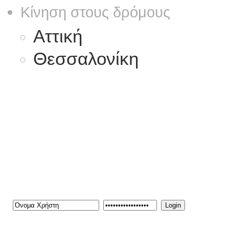
Κίνηση στους δρόμους
Αττική
Θεσσαλονίκη
Καλώς ήρθατε στην πληρέσ
Για ενημερώσεις ή δελτία 
info@iexpo.gr
Login