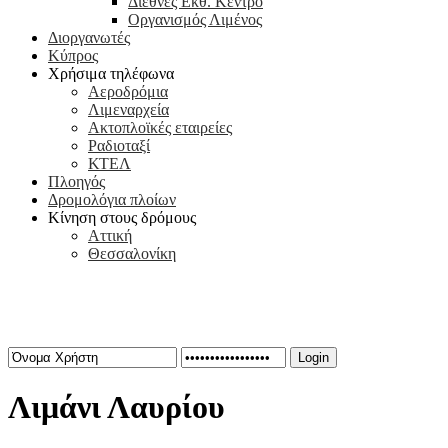
Διεθνές Εκθ. Κέντρο
Οργανισμός Λιμένος
Διοργανωτές
Κύπρος
Χρήσιμα τηλέφωνα
Αεροδρόμια
Λιμεναρχεία
Ακτοπλοϊκές εταιρείες
Ραδιοταξί
ΚΤΕΛ
Πλοηγός
Δρομολόγια πλοίων
Κίνηση στους δρόμους
Αττική
Θεσσαλονίκη
Καλώς ήρθατε στην πληρέστερη εκθεσιακή πύλη!
Για ενημερώσεις ή δελτία τύπου επικοινωνήστε μαζί μας στο
info@iex
Login
Λιμάνι Λαυρίου