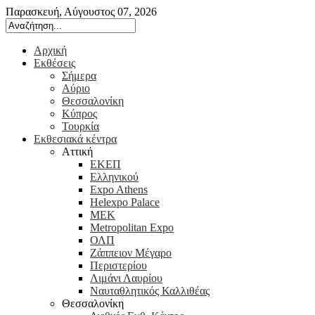
Παρασκευή, Αύγουστος 07, 2026
Αρχική
Εκθέσεις
Σήμερα
Αύριο
Θεσσαλονίκη
Κύπρος
Τουρκία
Εκθεσιακά κέντρα
Αττική
ΕΚΕΠ
Ελληνικού
Expo Athens
Helexpo Palace
ΜΕΚ
Metropolitan Expo
ΟΛΠ
Ζάππειον Μέγαρο
Περιστερίου
Λιμάνι Λαυρίου
Ναυταθλητικός Καλλιθέας
Θεσσαλονίκη